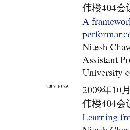
伟楼404会
A framework 
performance
Nitesh Cha
Assistant Pr
University 
2009-10-29
2009年10
伟楼404会
Learning fr
Nitesh Cha