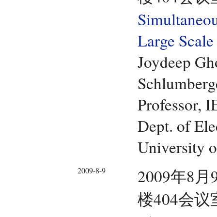
Simultaneou
Large Scale
Joydeep Gh
Schlumberge
Professor, 
Dept. of El
University 
2009-8-9
2009年8月
楼404会议