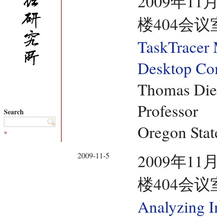
2009年11
楼404会议
TaskTracer 
Desktop Co
Thomas Diet
Professor
Search
Oregon Stat
»
2009-11-5
2009年11
楼404会议
Analyzing I