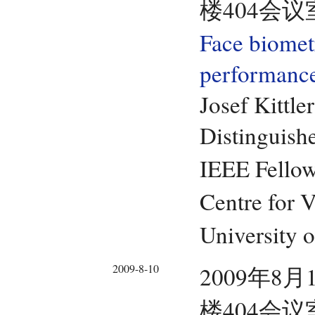
楼404会议
Face biometr
performanc
Josef Kittler
Distingu
IEEE Fello
Centre for 
University 
2009-8-10
2009年8月
楼404会议