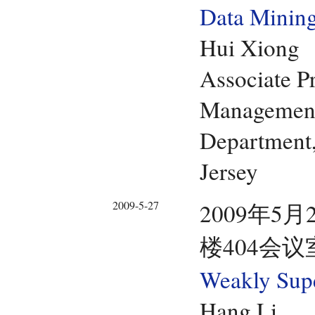
Data Minin
Hui Xiong
Associate P
Management
Department,
Jersey
2009-5-27
2009年5月
楼404会议
Weakly Supe
Hang Li