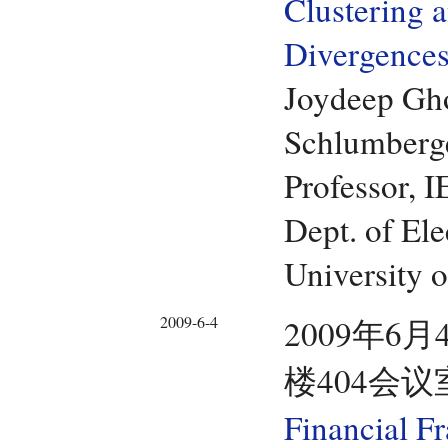
Clustering 
Divergence
Joydeep Gh
Schlumberge
Professor, 
Dept. of El
University 
2009-6-4
2009年6月
楼404会议
Financial F