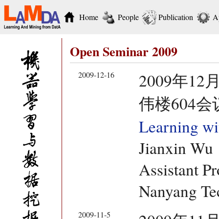
Home
People
Publication
A
Open Seminar 2009
2009-12-16
2009年12
伟楼604会
Learning wi
Jianxin Wu
Assistant Pr
Nanyang Tec
2009-11-5