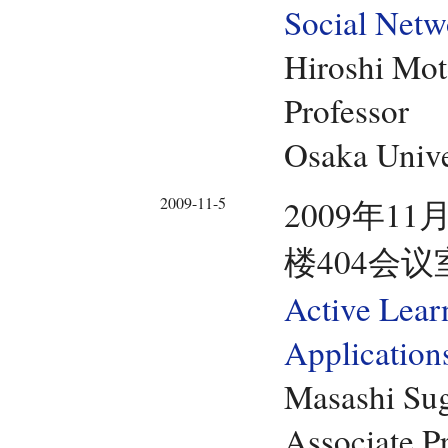
Social Netw
Hiroshi Mo
Professor
Osaka Univ
2009-11-5
2009年11
楼404会议
Active Lear
Application
Masashi Su
Associate P