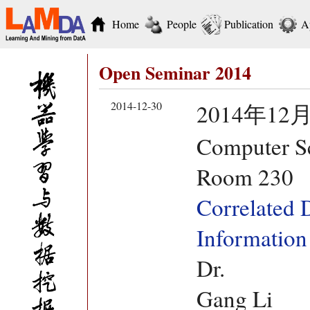
Home
People
Publication
A
Open Seminar 2014
2014-12-30
2014年12月
Computer Sc
Room 230
Correlated D
Information
Dr.
Gang Li