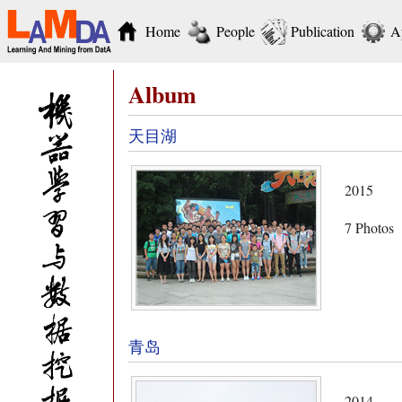
Home
People
Publication
A
Album
天目湖
2015
7 Photos
青岛
2014