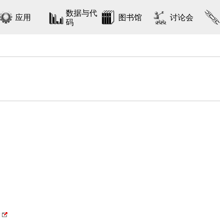
数据与代
应用
图书馆
讨论会
码
y