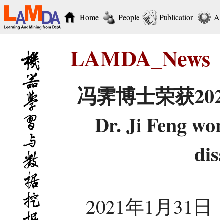
Home
People
Publication
A
LAMDA_News
冯霁博士荣获20
Dr. Ji Feng w
di
2021年1月3