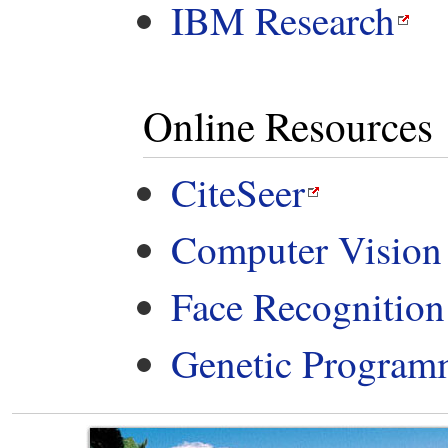
IBM Research
Online Resources
CiteSeer
Computer Visio
Face Recognitio
Genetic Program