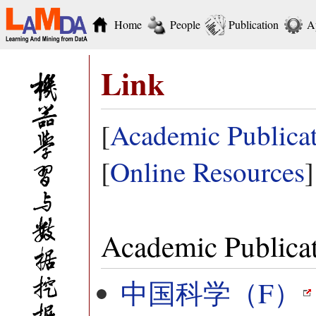
Home
People
Publication
A
Link
[
Academic Publica
[
Online Resources
]
Academic Publica
中国科学（F）