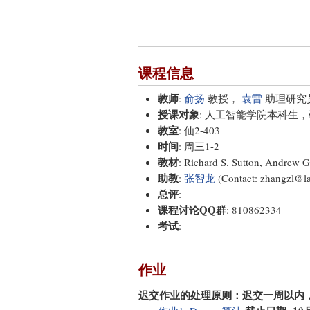
课程信息
教师
:
俞扬
教授，
袁雷
助理研究
授课对象
: 人工智能学院本科生
教室
: 仙2-403
时间
: 周三1-2
教材
: Richard S. Sutton, Andrew G
助教
:
张智龙
(Contact: zhangzl@l
总评
:
课程讨论QQ群
: 810862334
考试
:
作业
迟交作业的处理原则：迟交一周以内，折