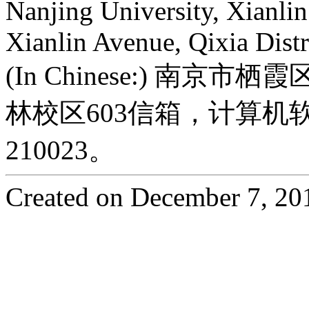
Nanjing University, Xianl
Xianlin Avenue, Qixia Dist
(In Chinese:) 南
林校区603信箱，计算
210023。
Created on December 7, 20