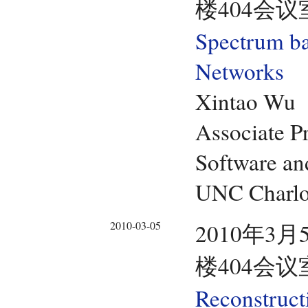
楼404会议
Spectrum ba
Networks
Xintao Wu
Associate P
Software an
UNC Charlo
2010-03-05
2010年3月
楼404会议
Reconstruc