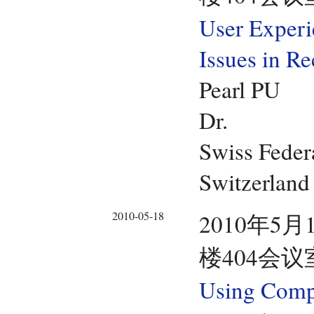
User Experi
Issues in 
Pearl PU
Dr.
Swiss Federa
Switzerland
2010-05-18
2010年5月
楼404会议
Using Compu