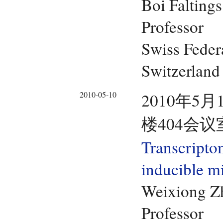
Boi Faltings
Professor
Swiss Federa
Switzerland
2010-05-10
2010年5月
楼404会议
Transcriptom
inducible 
Weixiong Z
Professor