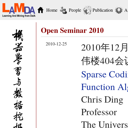
Home
People
Publication
A
Open Seminar 2010
2010-12-25
2010年12
伟楼404会
Sparse Codi
Function Al
Chris Ding
Professor
The Universi