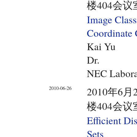
楼404会议
Image Class
Coordinate
Kai Yu
Dr.
NEC Labora
2010-06-26
2010年6月
楼404会议
Efficient D
Sets