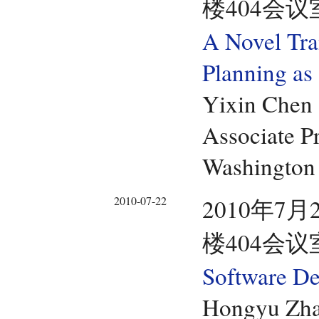
楼404会议
A Novel Tra
Planning as 
Yixin Chen
Associate P
Washington 
2010-07-22
2010年7月
楼404会议
Software De
Hongyu Zh