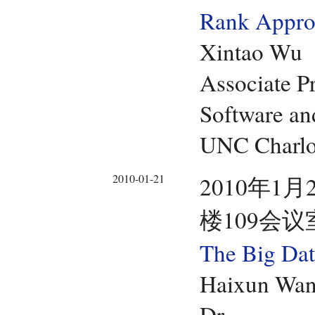
Rank Appro
Xintao Wu
Associate P
Software an
UNC Charlo
2010-01-21
2010年1月
楼109会议
The Big Dat
Haixun Wa
Dr.