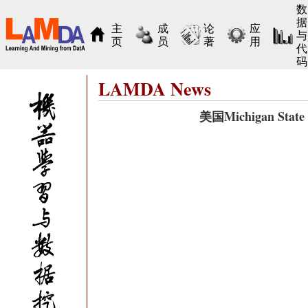
数
据
主
成
论
应
与
页
员
著
用
代
码
LAMDA News
美国Michigan Sta