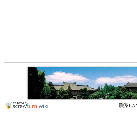
硕士生
蔡孜雯
胡政维
2023-
2025-
胡泽
孙君
俞睿
史浩宇
2024-
2024-
周义
余淼
孙昊
陶宇轩
2025-
2025-
邬桐
杨非
硕士生
卞煜齐
2024-
曹明
李开元
2024-
田睿
吴智超
2024-
肖思
胡心琮
2025-
蒋敬
刘亮慧
2025-
刘鹏
联系LAMDA
王道庆
2025-
王梓
张一杭
2025-