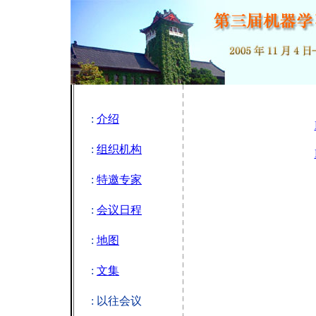
:
介绍
:
组织机构
:
特邀专家
:
会议日程
:
地图
:
文集
: 以往会议