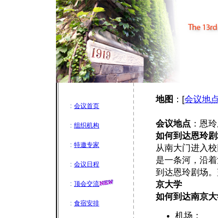
地图
：[
会议地
:
会议首页
会议地点
：恩玲
:
组织机构
如何到达恩玲剧
:
特邀专家
从南大门进入校
是一条河，沿着
:
会议日程
到达恩玲剧场。
京大学
:
顶会交流
如何到达南京大
:
食宿安排
机场：