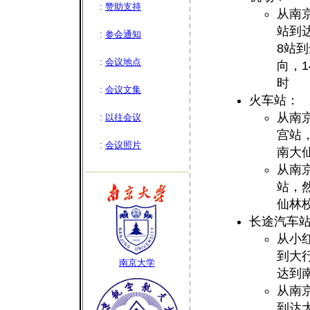
:
赞助支持
从南
站到
:
参会通知
8站
:
会议地点
向，
时
:
会议文集
火车站：
从南
:
以往会议
宫站
:
会议照片
南大
从南
站，
仙林
长途汽车
从小
到大
南京大学
达到
从南
到达