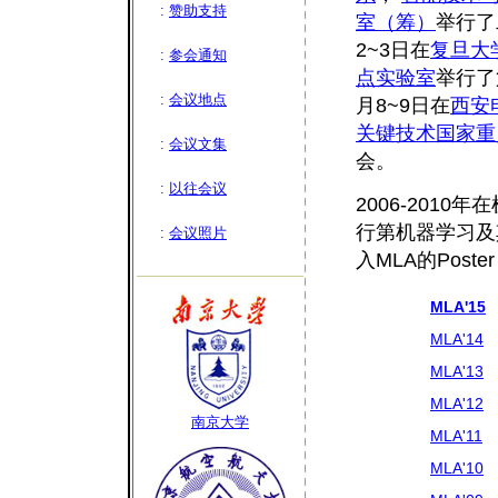
:
赞助支持
室（筹）
举行了
2~3日在
复旦大
:
参会通知
点实验室
举行了
:
会议地点
月8~9日在
西安
关键技术国家重
:
会议文集
会。
:
以往会议
2006-201
行第机器学习及
:
会议照片
入MLA的Poster 
MLA'15
MLA'14
MLA'13
MLA'12
南京大学
MLA'11
MLA'10