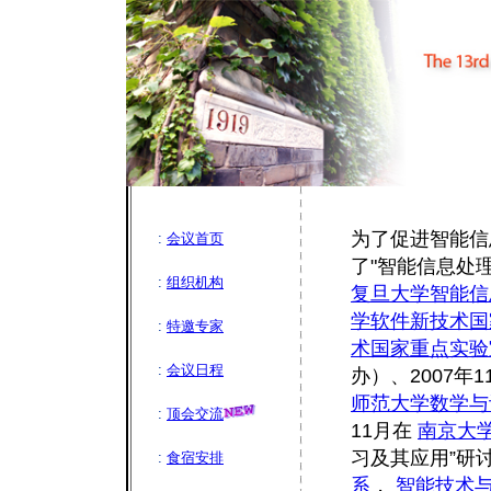
为了促进智能信
:
会议首页
了"智能信息处理
:
组织机构
复旦大学智能信
学软件新技术国
:
特邀专家
术国家重点实验
:
会议日程
办）、2007年1
师范大学数学与
:
顶会交流
11月在
南京大
习及其应用”研讨
:
食宿安排
系
，
智能技术