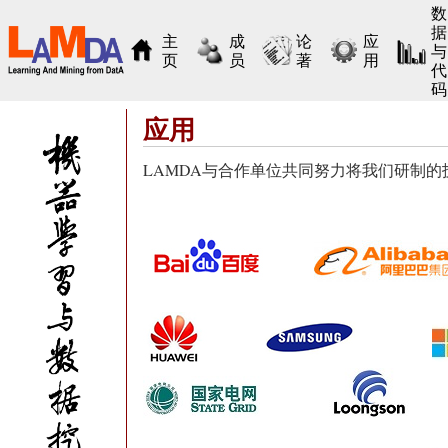
数
据
主
成
论
应
与
页
员
著
用
代
码
应用
LAMDA与合作单位共同努力将我们研制的