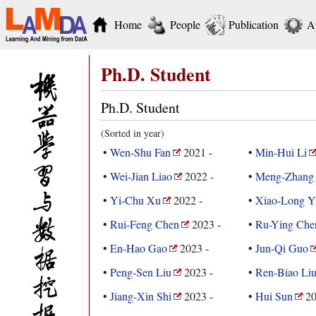
Home
People
Publication
A
Ph.D. Student
Ph.D. Student
(Sorted in year)
•
Wen-Shu Fan
2021 -
•
Min-Hui Li
•
Wei-Jian Liao
2022 -
•
Meng-Zhang
•
Yi-Chu Xu
2022 -
•
Xiao-Long Y
•
Rui-Feng Chen
2023 -
•
Ru-Ying Che
•
En-Hao Gao
2023 -
•
Jun-Qi Guo
•
Peng-Sen Liu
2023 -
•
Ren-Biao Li
•
Jiang-Xin Shi
2023 -
•
Hui Sun
20