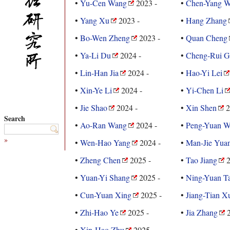
•
Yu-Cen Wang
2023 -
•
Chen-Yang 
•
Yang Xu
2023 -
•
Hang Zhang
•
Bo-Wen Zheng
2023 -
•
Quan Cheng
•
Ya-Li Du
2024 -
•
Cheng-Rui G
•
Lin-Han Jia
2024 -
•
Hao-Yi Lei
•
Xin-Ye Li
2024 -
•
Yi-Chen Li
•
Jie Shao
2024 -
•
Xin Shen
2
Search
•
Ao-Ran Wang
2024 -
•
Peng-Yuan 
»
•
Wen-Hao Yang
2024 -
•
Man-Jie Yua
•
Zheng Chen
2025 -
•
Tao Jiang
2
•
Yuan-Yi Shang
2025 -
•
Ning-Yuan T
•
Cun-Yuan Xing
2025 -
•
Jiang-Tian X
•
Zhi-Hao Ye
2025 -
•
Jia Zhang
2
•
Xin-Hao Zhu
2025 -